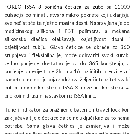
FOREO ISSA 3 sonična četkica za zube
sa 11000
pulsacija po minuti, stvara mikro pokrete koji uklanjaju
sve nečistoće te nježno masira desni. Napravljena je od
medicinskog silikona i PBT polimera, a mekane
silikonske dlačice olakšavaju osjetljivost desni i
osjetljivost zubiju. Glava četkice se okreće za 360
stupnjeva i fleksibilna je, može dohvatiti svaki kutak.
Jedno punjenje dostatno je za do 365 korištenja, a
punjenje baterije traje 2h. Ima 16 različitih intenziteta i
pametnu memoriju koja zadržava željeni intenzitet svaki
put pri novom korištenju. ISSA 3 može biti korištena sa
bilo kojim drugim nastavkom iz ISSA linije.
Tu je i indikator za pražnjenje baterije i travel lock koji
zaključava tijelo četkice da se ne uključi kad za to nema
potrebe. Sama glava četkica je zamjenjiva i može
potrajati od šest mjeseci do godinu dana prije nego što