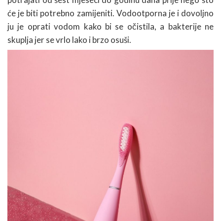
će je biti potrebno zamijeniti. Vodootporna je i dovoljno
ju je oprati vodom kako bi se očistila, a bakterije ne
skuplja jer se vrlo lako i brzo osuši.