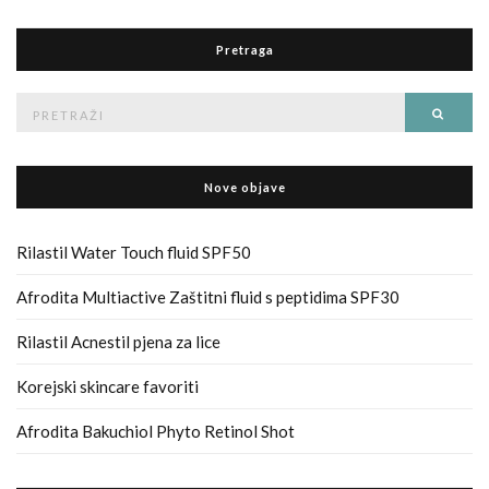
Pretraga
Pretraga
Traži
za
Nove objave
Rilastil Water Touch fluid SPF50
Afrodita Multiactive Zaštitni fluid s peptidima SPF30
Rilastil Acnestil pjena za lice
Korejski skincare favoriti
Afrodita Bakuchiol Phyto Retinol Shot