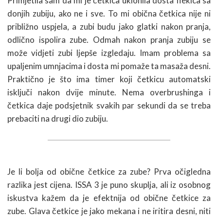
Primjetila sam da mi je četkica uklonila dosta flekica sa
donjih zubiju, ako ne i sve. To mi obična četkica nije ni
približno uspjela, a zubi budu jako glatki nakon pranja,
odlično ispolira zube. Odmah nakon pranja zubiju se
može vidjeti zubi ljepše izgledaju. Imam problema sa
upaljenim umnjacima i dosta mi pomaže ta masaža desni.
Praktično je što ima timer koji četkicu automatski
isključi nakon dvije minute. Nema overbrushinga i
četkica daje podsjetnik svakih par sekundi da se treba
prebaciti na drugi dio zubiju.
Je li bolja od obične četkice za zube? Prva očigledna
razlika jest cijena. ISSA 3 je puno skuplja, ali iz osobnog
iskustva kažem da je efektnija od obične četkice za
zube. Glava četkice je jako mekana i ne iritira desni, niti