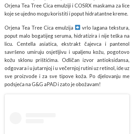
Orjena Tea Tree Cica emulziji i COSRX maskama za lice
koje se ujedno mogu koristiti i poput hidratantne kreme.
Orjena Tea Tree Cica emulzija
vrlo lagana tekstura,
poput malo bogatijeg seruma, hidratizira i nije teška na
licu. Centella asiatica, ekstrakt čajevca i pantenol
savršeno umiruju osjetljivu i upaljenu kožu, pogotovo
kožu sklonu prištićima. Odličan izvor antioksidansa,
odgovara i u jutarnjoj i u večernjoj rutini uz retinol, ide uz
sve proizvode i za sve tipove koža. Po djelovanju me
podsjeća na G&G aPAD i zato je obožavam!