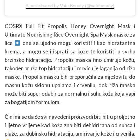
A post shared by Vote Beauty (@votebeauty)
COSRX Full Fit Propolis Honey Overnight Mask i
Ultimate Nourishing Rice Overnight Spa Mask maske za
lice
one se ujedno mogu koristiti i kao hidratantna
krema, a mogu se i isprati sa kože te koristiti u svrhu
brzinske hidratacije. Propolis maska fino umiruje kožu,
također pruža top hidrataciju i mrvicu je laganija od riža
maske. Propolis masku bih preporučila za mješovitu do
masnu kožu sklonu upalama i crvenilu, dok riža maska
može biti super odabir za normalnu i suhu kožu koja vapi
za bogatijom formulom.
Čini mi se da će svi navedeni proizvodi biti hit u proljetno
i ljetno vrijeme kad koža zna biti dehidrirana od sunca i
plaže, za dubinsku hidrataciju, umirivanje kože i crvenila.