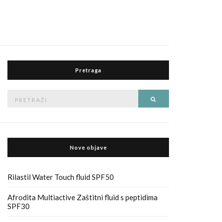
Pretraga
Pretraga
Traži
za
Nove objave
Rilastil Water Touch fluid SPF50
Afrodita Multiactive Zaštitni fluid s peptidima
SPF30