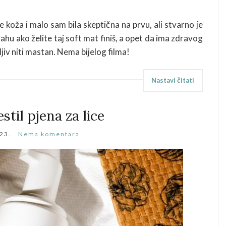
e koža i malo sam bila skeptična na prvu, ali stvarno je
hu ako želite taj soft mat finiš, a opet da ima zdravog
epljiv niti mastan. Nema bijelog filma!
Nastavi čitati
estil pjena za lice
23.
Nema komentara