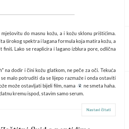
, mješovitu do masnu kožu, a i kožu sklonu prištićima.
tita širokog spektra i lagana formula koja matira kožu, a
finiš. Lako se reaplicira i lagano izblura pore, odlična
suh” na dodir i čini kožu glatkom, ne peče za oči. Tekuća
se malo potruditi da se lijepo razmaže i onda ostaviti
že može ostavljati bijeli film, nama
ne smeta haha.
odatnu kremu ispod, stavim samo serum.
Nastavi čitati