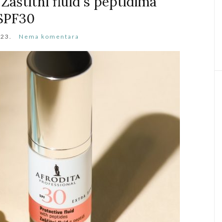
 Zaštitni fluid s peptidima
SPF30
023.
Nema komentara