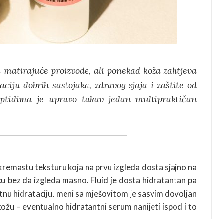
m matirajuće proizvode, ali ponekad koža zahtjeva
ciju dobrih sastojaka, zdravog sjaja i zaštite od
peptidima je upravo takav jedan multipraktičan
 kremastu teksturu koja na prvu izgleda dosta sjajno na
 licu bez da izgleda masno. Fluid je dosta hidratantan pa
atnu hidrataciju, meni sa mješovitom je sasvim dovoljan
žu – eventualno hidratantni serum nanijeti ispod i to