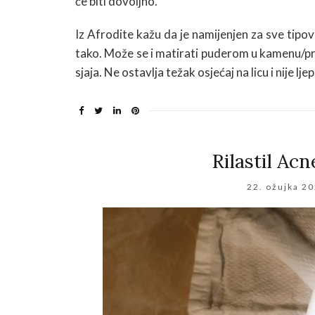
će biti dovoljno.
Iz Afrodite kažu da je namijenjen za sve tipov
tako. Može se i matirati puderom u kamenu/pra
sjaja. Ne ostavlja težak osjećaj na licu i nije lj
Rilastil Acn
22. ožujka 20