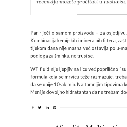
recenziju možete pročitati u nastavku.
Par riječi o samom proizvodu – za osjetljivu
Kombinacija kemijskih i mineralnih filtera, zaš
tijekom dana nije masna već ostavlja polu-mat 
podloga za šminku, ne trusi se.
WT fluid nije ljepljiv na licu već poprilično “
formula koja se mrvicu teže razmazuje, treba 
da se upije 10-ak min. Na tamnijim tipovima ko
Meni je dovoljno hidratantan da ne trebam d