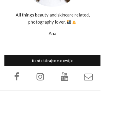
All things beauty and skincare related,
photography lover.
Ana
Kontaktirajte me ovdje