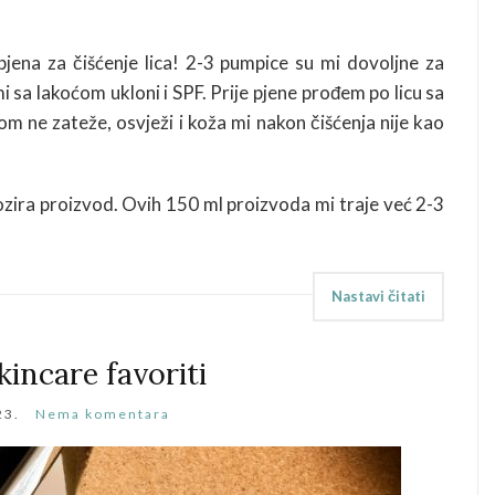
 pjena za čišćenje lica! 2-3 pumpice su mi dovoljne za
 mi sa lakoćom ukloni i SPF. Prije pjene prođem po licu sa
om ne zateže, osvježi i koža mi nakon čišćenja nije kao
ozira proizvod. Ovih 150 ml proizvoda mi traje već 2-3
Nastavi čitati
kincare favoriti
23.
Nema komentara