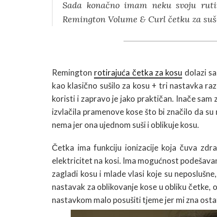
Sada konačno imam neku svoju rutin
Remington Volume & Curl četku za sušen
Remington
rotirajuća četka za kosu
dolazi sa
kao klasično sušilo za kosu + tri nastavka raz
koristi i zapravo je jako praktičan. Inače sam 
izvlačila pramenove kose što bi značilo da su
nema jer ona ujednom suši i oblikuje kosu.
Četka ima funkciju ionizacije koja čuva zdra
elektricitet na kosi. Ima mogućnost podešava
zagladi kosu i mlade vlasi koje su neposlušne,
nastavak za oblikovanje kose u obliku četke, 
nastavkom malo posušiti tjeme jer mi zna ostat