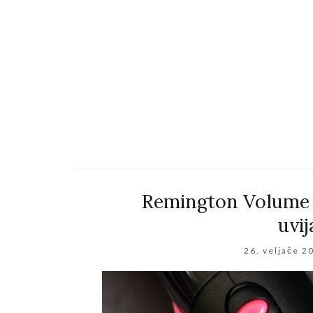
Remington Volume &
uvij
26. veljače 2