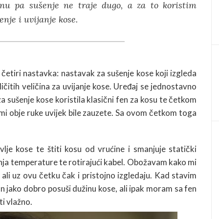
u pa sušenje ne traje dugo, a za to koristim
je i uvijanje kose.
 četiri nastavka: nastavak za sušenje kose koji izgleda
ličitih veličina za uvijanje kose. Uređaj se jednostavno
za sušenje kose koristila klasični fen za kosu te četkom
 mi obje ruke uvijek bile zauzete. Sa ovom četkom toga
vlje kose te štiti kosu od vrućine i smanjuje statički
nja temperature te rotirajući kabel. Obožavam kako mi
 ali uz ovu četku čak i pristojno izgledaju. Kad stavim
on jako dobro posuši dužinu kose, ali ipak moram sa fen
i vlažno.