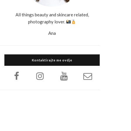
All things beauty and skincare related,
photography lover.
Ana
Kontaktirajte me ovdje