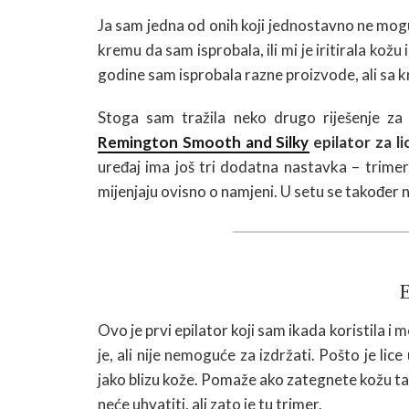
Ja sam jedna od onih koji jednostavno ne mogu 
kremu da sam isprobala, ili mi je iritirala kožu 
godine sam isprobala razne proizvode, ali sa k
Stoga sam tražila neko drugo riješenje za 
Remington Smooth and Silky
epilator za li
uređaj ima još tri dodatna nastavka – trimer,
mijenjaju ovisno o namjeni. U setu se također 
E
Ovo je prvi epilator koji sam ikada koristila i
je, ali nije nemoguće za izdržati. Pošto je lice 
jako blizu kože. Pomaže ako zategnete kožu tak
neće uhvatiti, ali zato je tu trimer.