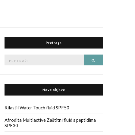
Pretraga
Pretraga
Traži
za
Nove objave
Rilastil Water Touch fluid SPF50
Afrodita Multiactive Zaštitni fluid s peptidima
SPF30