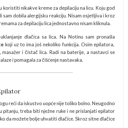
koristiti nikakve kreme za depilaciju na licu. Koju god
ili sam dobila alergijsku reakciju. Nisam osjetljiva i kroz
remama za depilaciju lica jednostavno nisam kliknula.
uklanjanje dlačica sa lica. Na Notinu sam pronašla
ce
koji uz to ima još nekoliko funkcija. Osim epilatora,
 masažer i čistač lica. Radi na baterije, a nastavci se
nalaze i pomagala za čišćenje nastavaka.
pilator
 mogu reći da iskustvo uopće nije toliko bolno. Neugodno
u pitanju, treba biti nježne ruke i ne prislanjati epilator
o da možete bolje uhvatiti dlačice. Skroz sitne dlačice