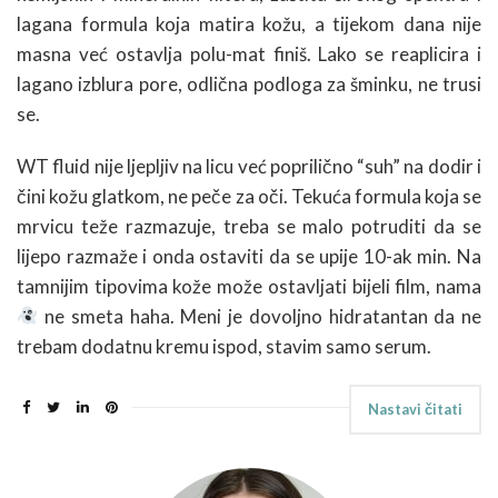
lagana formula koja matira kožu, a tijekom dana nije
masna već ostavlja polu-mat finiš. Lako se reaplicira i
lagano izblura pore, odlična podloga za šminku, ne trusi
se.
WT fluid nije ljepljiv na licu već poprilično “suh” na dodir i
čini kožu glatkom, ne peče za oči. Tekuća formula koja se
mrvicu teže razmazuje, treba se malo potruditi da se
lijepo razmaže i onda ostaviti da se upije 10-ak min. Na
tamnijim tipovima kože može ostavljati bijeli film, nama
ne smeta haha. Meni je dovoljno hidratantan da ne
trebam dodatnu kremu ispod, stavim samo serum.
Nastavi čitati