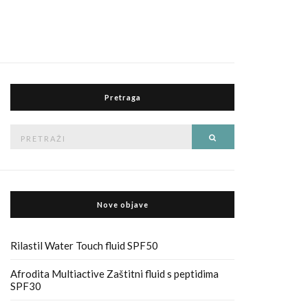
Pretraga
Pretraga
Traži
za
Nove objave
Rilastil Water Touch fluid SPF50
Afrodita Multiactive Zaštitni fluid s peptidima
SPF30