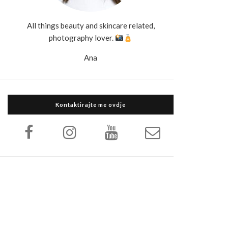
All things beauty and skincare related,
photography lover.
Ana
Kontaktirajte me ovdje