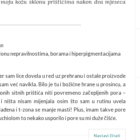
a moju kožu sklonu prištićima nakon dva mjeseca
an
sklonu nepravilnostima, borama i hiperpigmentacijama
er sam lice dovela u red uz prehranu i ostale proizvode
 sam već navikla. Bilo je tu i božićne hrane u prosincu, a
i onih sitnih prištića niti povremeno začepljenih pora –
 i ništa nisam mijenjala osim što sam u rutinu uvela
lađena i t-zona se manje masti! Plus, imam takve pore
chiolom to nekako usporilo i pore su mi duže čišće.
Nastavi čitati