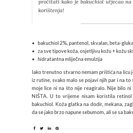
pročitati kako je bakuchiol utjecao n
korištenja!
bakuchiol 2%, pantenol, skvalan, beta-gluk
za sve tipove koža, osjetljivu kožu + kožu 
hidratantna mliječna emulzija
Iako trenutno stvarno nemam prištića na licu j
iz rutine, svako malo se pojavi njih par i na to
moje lice ni na što nije reagiralo. Nije bilo n
NIŠTA. U to vrijeme nisam koristila retinol
bakuchiol. Koža glatka na dodir, mekana, zag
da se jako brzo napune sebumom, ali se sa baku