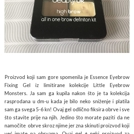
Proizvod koji sam gore spomenila je Essence Eyebrow
Fixing Gel iz limitirane kolekcije Little Eyebrow
Monsters. Ja sam ga kupila nakon što je ta kolekcija
rasprodana u dm-u kada je bilo neko sniženje i platila
sam ga svega 5-6 kn! Ovaj gel odlično fiksira obrve i sve
što stavite prije na njih. Jedino što morate paziti da ne
namočite obrve skroz njime jer zna skinuti proizvod koji
već imate na obrvama. Ovaj gel + neki proizvod za