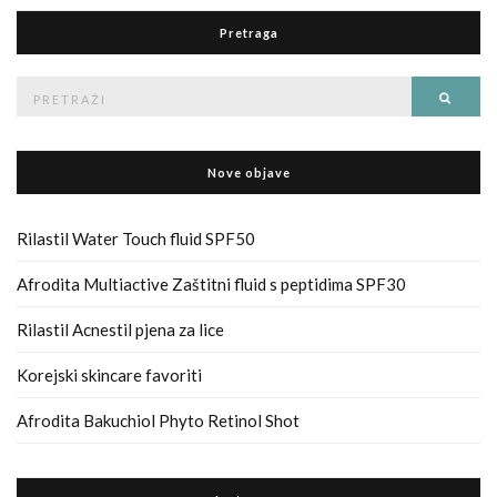
Pretraga
Pretraga
Traži
za
Nove objave
Rilastil Water Touch fluid SPF50
Afrodita Multiactive Zaštitni fluid s peptidima SPF30
Rilastil Acnestil pjena za lice
Korejski skincare favoriti
Afrodita Bakuchiol Phyto Retinol Shot