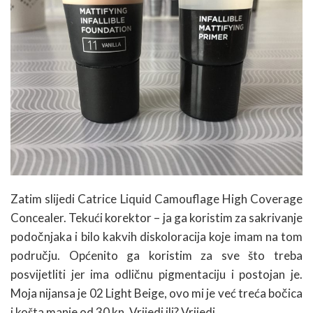
Zatim slijedi Catrice Liquid Camouflage High Coverage
Concealer. Tekući korektor – ja ga koristim za sakrivanje
podočnjaka i bilo kakvih diskoloracija koje imam na tom
području. Općenito ga koristim za sve što treba
posvijetliti jer ima odličnu pigmentaciju i postojan je.
Moja nijansa je 02 Light Beige, ovo mi je već treća bočica
i košta manje od 30 kn. Vrijedi ili? Vrijedi.