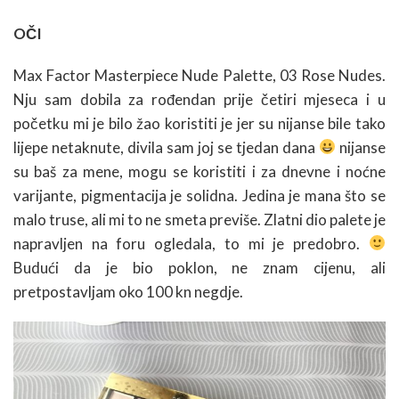
OČI
Max Factor Masterpiece Nude Palette, 03 Rose Nudes.
Nju sam dobila za rođendan prije četiri mjeseca i u
početku mi je bilo žao koristiti je jer su nijanse bile tako
lijepe netaknute, divila sam joj se tjedan dana
nijanse
su baš za mene, mogu se koristiti i za dnevne i noćne
varijante, pigmentacija je solidna. Jedina je mana što se
malo truse, ali mi to ne smeta previše. Zlatni dio palete je
napravljen na foru ogledala, to mi je predobro.
Budući da je bio poklon, ne znam cijenu, ali
pretpostavljam oko 100 kn negdje.