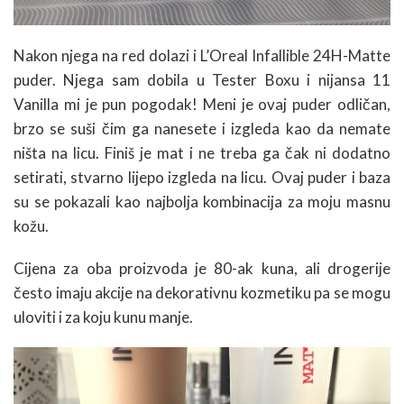
Nakon njega na red dolazi i L’Oreal Infallible 24H-Matte
puder. Njega sam dobila u Tester Boxu i nijansa 11
Vanilla mi je pun pogodak! Meni je ovaj puder odličan,
brzo se suši čim ga nanesete i izgleda kao da nemate
ništa na licu. Finiš je mat i ne treba ga čak ni dodatno
setirati, stvarno lijepo izgleda na licu. Ovaj puder i baza
su se pokazali kao najbolja kombinacija za moju masnu
kožu.
Cijena za oba proizvoda je 80-ak kuna, ali drogerije
često imaju akcije na dekorativnu kozmetiku pa se mogu
uloviti i za koju kunu manje.