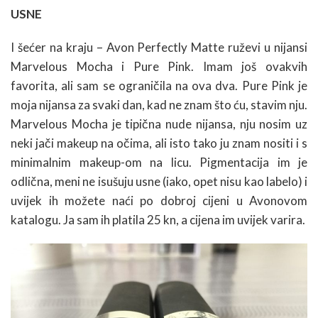
USNE
I šećer na kraju – Avon Perfectly Matte ruževi u nijansi
Marvelous Mocha i Pure Pink. Imam još ovakvih
favorita, ali sam se ograničila na ova dva. Pure Pink je
moja nijansa za svaki dan, kad ne znam što ću, stavim nju.
Marvelous Mocha je tipična nude nijansa, nju nosim uz
neki jači makeup na očima, ali isto tako ju znam nositi i s
minimalnim makeup-om na licu. Pigmentacija im je
odlična, meni ne isušuju usne (iako, opet nisu kao labelo) i
uvijek ih možete naći po dobroj cijeni u Avonovom
katalogu. Ja sam ih platila 25 kn, a cijena im uvijek varira.