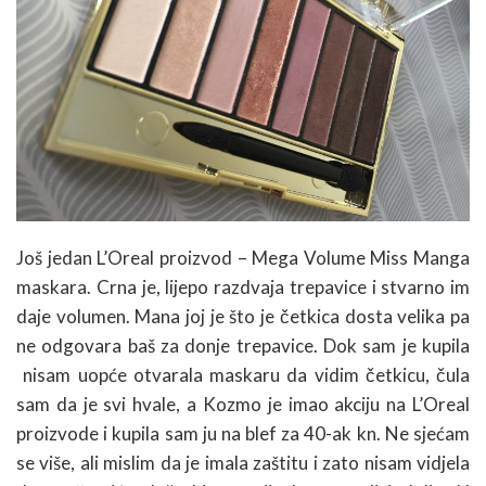
Još jedan L’Oreal proizvod – Mega Volume Miss Manga
maskara. Crna je, lijepo razdvaja trepavice i stvarno im
daje volumen. Mana joj je što je četkica dosta velika pa
ne odgovara baš za donje trepavice. Dok sam je kupila
nisam uopće otvarala maskaru da vidim četkicu, čula
sam da je svi hvale, a Kozmo je imao akciju na L’Oreal
proizvode i kupila sam ju na blef za 40-ak kn. Ne sjećam
se više, ali mislim da je imala zaštitu i zato nisam vidjela