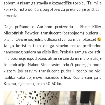
sobom, a nisam ga stavila u kozmetičku torbicu. Taj mi je
korektor isto odličan, pogotovo za prekrivanje prištića i
crvenila.
Dalje pričamo o Aurinom proizvodu – Shine Killer
Microfinish Powder, translucent (bezbojnom) puderu u
prahu. Ovo je još jedna odlična stvar za masnokošce!
Ja ga koristim tako da ga stavim preko prethodno
nanesenog pudera na cijelo lice. Probala sam ga koristiti
i na području ispod očiju, ali mi se čini da mi malo isušuje
to područje. Nakon što stavim tekući puder, ja onda
kistom još stavim translucent puder i točno se vidi
razlika kako upije svu masnoću s lica. Kupila sam ga u
Kozmu, cijena mu je oko 50-60 kn.